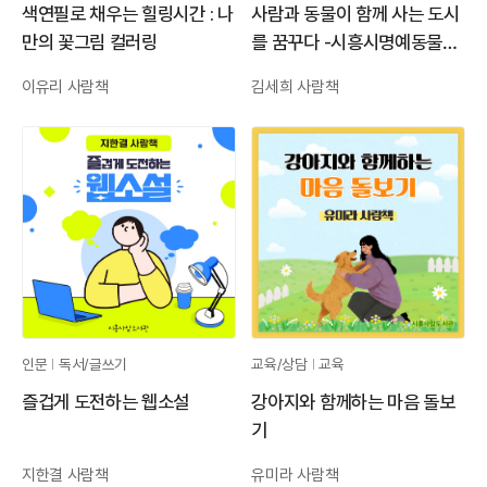
색연필로 채우는 힐링시간 : 나
사람과 동물이 함께 사는 도시
만의 꽃그림 컬러링
를 꿈꾸다 -시흥시명예동물보
호관의 현장 이야기
이유리 사람책
김세희 사람책
인문
독서/글쓰기
교육/상담
교육
즐겁게 도전하는 웹소설
강아지와 함께하는 마음 돌보
기
지한결 사람책
유미라 사람책