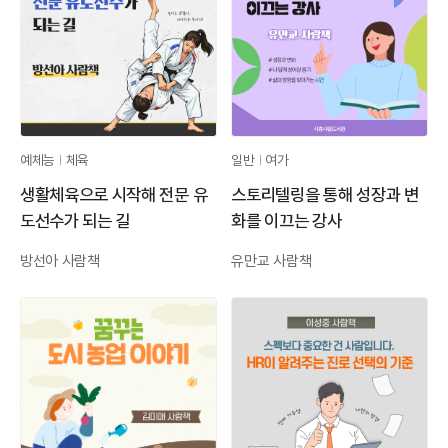
예체능
체육
일반
여가
생활체육으로 시작해 전문 유
스토리텔링을 통해 성장과 변
도선수가 되는 길
화를 이끄는 강사
방선아 사람책
유만교 사람책