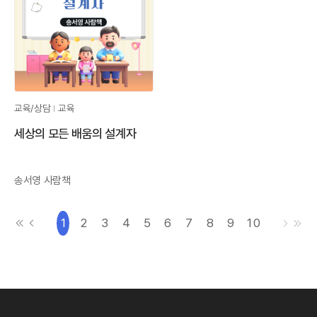
교육/상담
교육
세상의 모든 배움의 설계자
송서영 사람책
처음으로
이전으로
다음으로
마지막
1
2
3
4
5
6
7
8
9
10