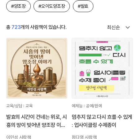
#양조장
#오이도양조장
#발효
총
723
개의 사람책이 있습니다.
최신순
교육/상담
교육
예체능
공예/원예
발효의 시간이 건네는 위로, 시
멈추지 않고 다시 흐를 수 있게
흥의 땅이 빚어낸 양조장 이야
: 업사이클링 수제종이
기
이민성 사람책
정다영 사람책