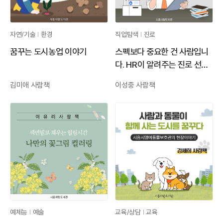
자연/기술
환경
직업탐색
진로
꿈꾸는 도시농업 이야기
스펙보다 중요한 건 사람입니
다. HR이 알려주는 진로 선택
의 기준
김미애 사람책
이성중 사람책
예체능
예술
교육/상담
교육