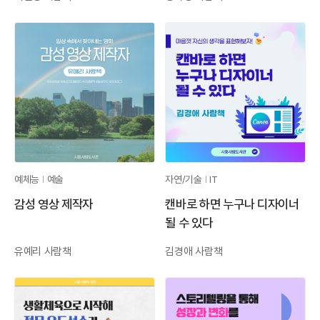
예체능
예술
자연/기술
IT
감성 영상 제작자
캔바로 하면 누구나 디자이너
될 수 있다
유예리 사람책
김경애 사람책