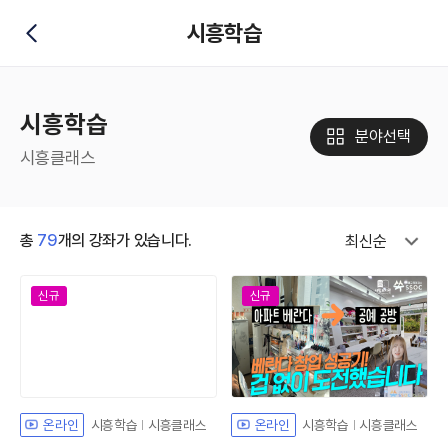
시흥학습
뒤로가기
시흥학습
분야선택
시흥클래스
총
79
개의 강좌가 있습니다.
최신순
신규
신규
시흥학습
시흥클래스
시흥학습
시흥클래스
온라인
온라인