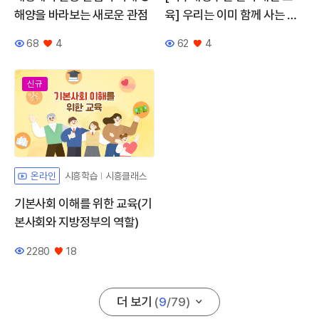
해양을 바라보는 새로운 관점
육] 우리는 이미 함께 사는 이
웃입니다
68
4
62
4
조회수
좋아요
조회수
좋아요
신규
시흥학습
시흥클래스
온라인
기본사회 이해를 위한 교육(기
본사회와 지방정부의 역할)
2280
18
조회수
좋아요
더 보기
(
9
/
79
)