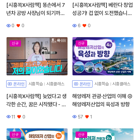
[시흥쏙X사람책] 똥손에서 7
[시흥쏙X사람책] 베란다 창업
년차 공방 사장님이 되기까지
성공기! 겁 없이 도전했습니다
- 조여정 사람책
- 조아라 사람책
0
0
6
0
조회수
좋아요
조회수
좋아요
신규
신규
시흥학습
시흥클래스
시흥학습
시흥클래스
온라인
온라인
[시흥쏙X사람책] 늦었다고 생
해양레저 관광·산업의 이해 ④
각한 순간, 꿈은 시작됐다 - 김
해양레저산업의 육성과 방향
은진 사람책
11
0
57
1
조회수
좋아요
조회수
좋아요
신규
신규