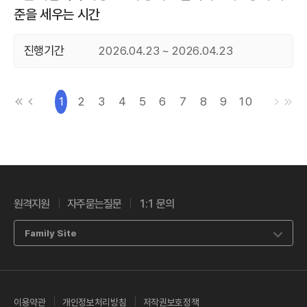
준을 세우는 시간
진행기간
2026.04.23 ~ 2026.04.23
처음으로
이전으로
다음으로
마지막
1
2
3
4
5
6
7
8
9
10
원격지원
자주묻는질문
1:1 문의
Family Site
이용약관
개인정보처리방침
저작권보호정책