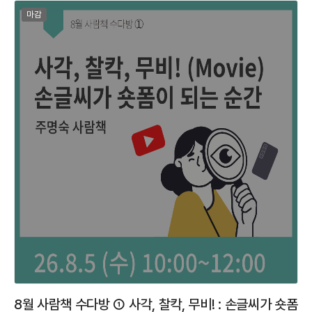
마감된 프로그램
마감
8월 사람책 수다방 ① 사각, 찰칵, 무비! : 손글씨가 숏폼