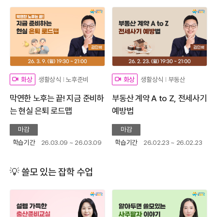
생활상식
노후준비
생활상식
부동산
화상
화상
막연한 노후는 끝! 지금 준비하
부동산 계약 A to Z, 전세사기
는 현실 은퇴 로드맵
예방법
마감
마감
학습기간
26.03.09 ~ 26.03.09
학습기간
26.02.23 ~ 26.02.23
💡 쓸모 있는 잡학 수업