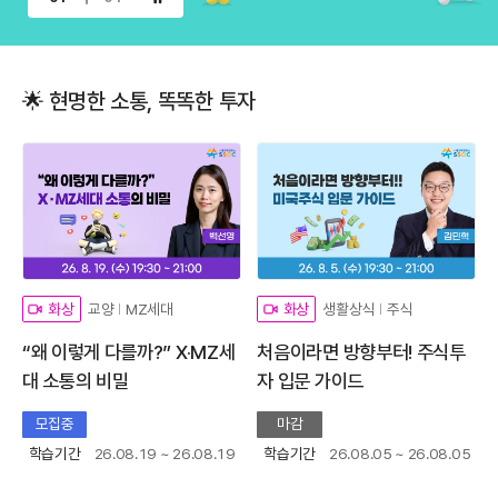
이벤트 배너 일시정지
🌟 현명한 소통, 똑똑한 투자
교양
MZ세대
생활상식
주식
화상
화상
“왜 이렇게 다를까?” X·MZ세
처음이라면 방향부터! 주식투
대 소통의 비밀
자 입문 가이드
모집중
마감
학습기간
26.08.19 ~ 26.08.19
학습기간
26.08.05 ~ 26.08.05