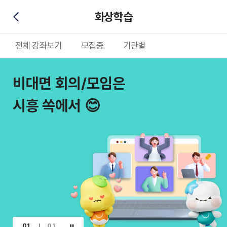
화상학습
뒤로가기
전체 강좌보기
모집중
기관별
비대면 회의/모임은
시흥 쏙에서 😊
01
01