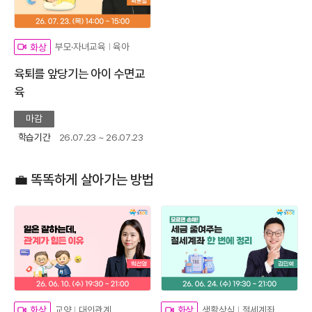
부모·자녀교육
육아
화상
육퇴를 앞당기는 아이 수면교
육
마감
학습기간
26.07.23 ~ 26.07.23
💼 똑똑하게 살아가는 방법
교양
대인관계
생활상식
절세계좌
화상
화상