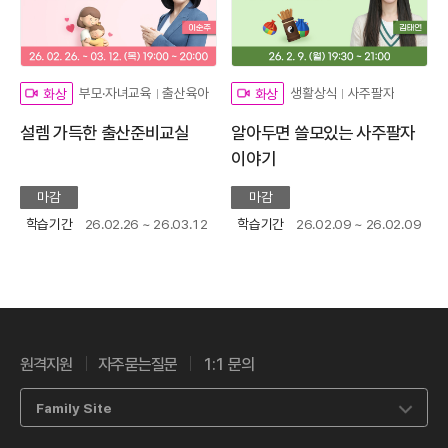
부모·자녀교육
출산육아
생활상식
사주팔자
화상
화상
설렘 가득한 출산준비교실
알아두면 쓸모있는 사주팔자
이야기
마감
마감
학습기간
26.02.26 ~ 26.03.12
학습기간
26.02.09 ~ 26.02.09
원격지원
자주묻는질문
1:1 문의
Family Site