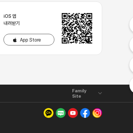
iOS 앱
내
내려받기
내
App Store
고
Family
Site
카카오톡 채널
네이버 블로그
유튜브
페이스북
인스타그램