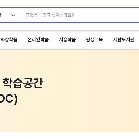
색
화상학습
온라인학습
시흥학습
평생교육
사람도서관
 학습공간
OC)