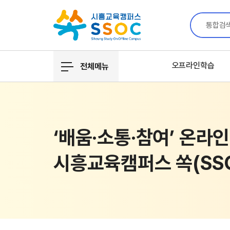
통합검
오프라인학습
전체메뉴
‘배움·소통·참여’
온라인
시흥교육캠퍼스 쏙(SS