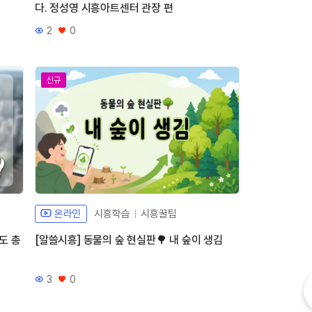
다. 정성영 시흥아트센터 관장 편
2
0
조회수
좋아요
신규
온라인
시흥학습
시흥꿀팁
도 총
[알쓸시흥] 동물의 숲 현실판🌳 내 숲이 생김
내
3
0
조회수
좋아요