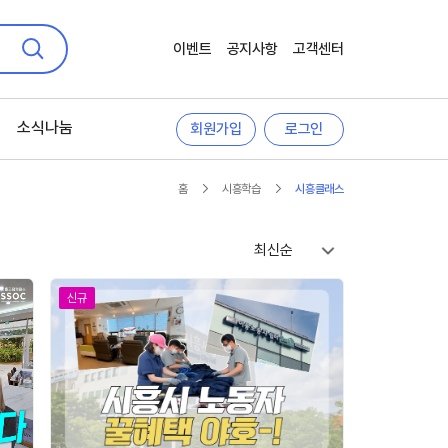
이벤트
공지사항
고객센터
검색
소식나눔
회원가입
로그인
홈
시흥학습
시흥클래스
최신순
신규