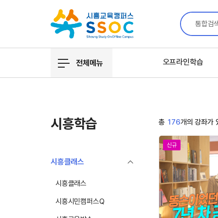
통합검
오프라인학습
전체메뉴
시흥학습
총
176
개의 강좌가 
신규
시흥클래스
시흥클래스
시흥시민캠퍼스Q