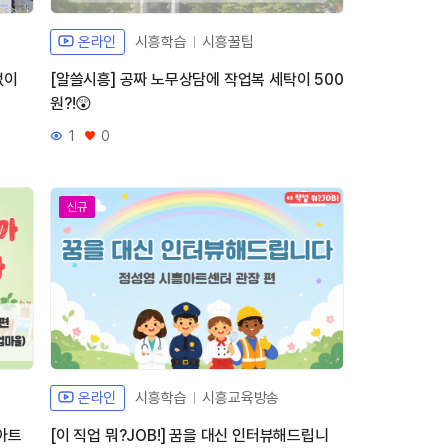
온라인
시흥학습
시흥꿀팁
없이
[알쓸시흥] 공짜 노무상담에 작업복 세탁이 500
원?!😲
1
0
조회수
좋아요
신규
온라인
시흥학습
시흥교육방송
 아트
[이 직업 뭐?JOB!] 꿈을 대신 인터뷰해드립니