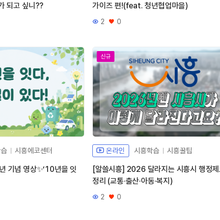
가 되고 싶니??
가이즈 편!(feat. 청년협업마을)
2
0
조회수
좋아요
신규
학습
시흥에코센터
온라인
시흥학습
시흥꿀팁
년 기념 영상✨‘10년을 잇
[알쓸시흥] 2026 달라지는 시흥시 행정제
정리 (교통·출산·아동·복지)
2
0
조회수
좋아요