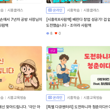
학습
시흥클래스
온라인
시흥학습
시흥클래스
똥손에서 7년차 공방 사장님이
[시흥쏙X사람책] 베란다 창업 성공기! 겁 
 사람책
도전했습니다 - 조아라 사람책
8
0
조회수
좋아요
신규
학습
시흥교육방송
온라인
시흥학습
시흥교육방송
대신 찾아드립니다. '극단 아
[특별 다큐멘터리] 도전하니까 청춘이다!!