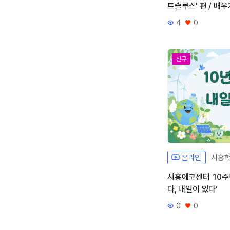
트솔루스' 편 / 배우
4
0
조회수
좋아요
신규
온라인
시흥
시흥에코센터 10주
다, 내일이 있다’
0
0
조회수
좋아요