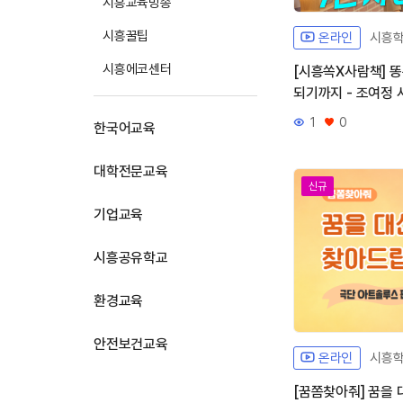
시흥교육방송
시흥꿀팁
온라인
시흥
시흥에코센터
[시흥쏙X사람책] 
되기까지 - 조여정
1
0
한국어교육
조회수
좋아요
대학전문교육
신규
기업교육
시흥공유학교
환경교육
안전보건교육
온라인
시흥
[꿈쫌찾아줘] 꿈을 