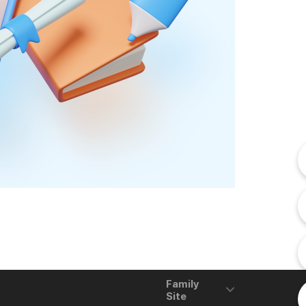
내
내
고
Family
Site